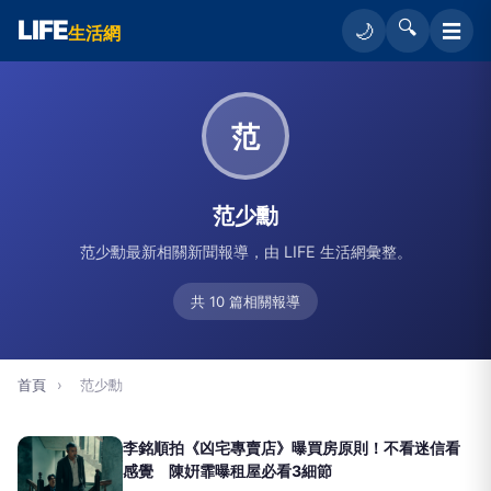
LIFE
🔍
☰
🌙
生活網
范
范少勳
范少勳最新相關新聞報導，由 LIFE 生活網彙整。
共 10 篇相關報導
首頁
›
范少勳
李銘順拍《凶宅專賣店》曝買房原則！不看迷信看
感覺 陳姸霏曝租屋必看3細節