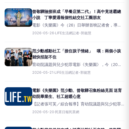
真實的敘事直擊人心，引發觀眾熱烈討論。近期導
演蔡銀娟、監
曾敬驊險接班成「早餐店第二代」！高中竟迷霸總
小說 丁寧愛通報個性結交社工圈朋友
電影《失樂園》今（26）日舉辦首映記者會，導演
蔡銀娟率監製李志薔、李怡芳，以及范少勳、曾敬
2026-05-26
·
LIFE生活網記者-郭懿慧
驊、洪君昊、丁寧、睦媄、陳彥嘉、陳俞諺、李夢
苡樺等主要演員共同出席，為電影上映暖身。曾敬
驊在劇中飾演18歲必
范少勳感動社工「接住孩子情緒」 嘆：兩個小孩
就快招架不住
育幼院議題與兒少犯罪電影《失樂園》，今（20
日）導演蔡銀娟帶領演員范少勳、曾敬驊召集30名
2026-05-21
·
LIFE生活網記者-郭懿慧
觀眾參與「saygood愛」活動，透過導演蔡銀娟、
飾演社工的演員范少勳、飾演育幼院的離院少年曾
敬驊，與三間
電影《失樂園》范少勳、曾敬驊召集粉絲見面 送育
幼院畢業生、社工超暖心意
【記者張可芙／綜合報導】育幼院議題與兒少犯罪
電影《失樂園》，今（20日）導演蔡銀娟帶領演員
2026-05-20
·
民眾日報民眾網
范少勳、曾敬驊召集30名觀眾參與「saygood愛」
活動，透過導演蔡銀娟、飾演社工的演