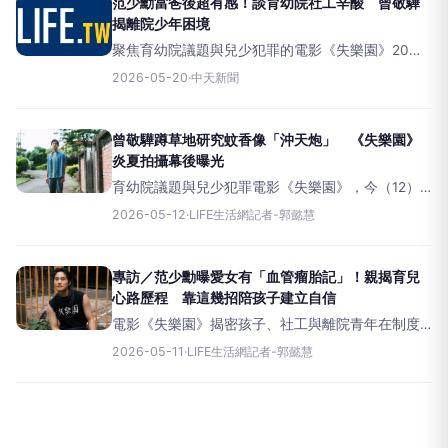
范少勳當爸後超有感！談育幼院社工辛酸 曾敬驊
揭離院少年困境
聚焦育幼院議題與兒少犯罪的電影《失樂園》20日
舉辦公益活動，導演蔡銀娟率領演員范少勳、曾敬
2026-05-20
·
中天新聞
驊與30名觀眾面對面交流，並邀請三間育幼院資深
社工一同對談。曾敬驊在深入了解社工後，詢問他
們平時如何去兼顧自己
曾敬驊蹲草地研究蚊香像「沖天炮」 《失樂園》
炎夏拍攝幕後曝光
育幼院議題與兒少犯罪電影《失樂園》，今（12）
日釋出幕後花絮〈拍片仔篇〉，曝光劇組在拍攝過
2026-05-12
·
LIFE生活網記者-郭懿慧
程中面臨的重重挑戰與真實心聲。由於本片聚焦育
幼院與兒少議題，劇情涉及大量敏感內容與非常態
表演場面，讓不少工作人
專訪／范少勳曝愛女有「血管瘤胎記」！親揭育兒
心路歷程 靠這幾招陪孩子建立自信
電影《失樂園》揭密孩子、社工與離院青年在制度
與現實壓力下的生命處境。近日范少勳接受《LIFE
2026-05-11
·
LIFE生活網記者-郭懿慧
生活網》專訪，表示實際進入「小家」調查探訪
時，發現社工工作與過往理解的差異很大。身為二
寶爸的范少勳，自曝大