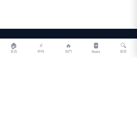
LIFE
生活網
🏠
⚡
🔥
🔍
首頁
即時
熱門
搜尋
Reels
LIFE 生活網是台灣領先的生活資訊平台，提供即時新聞、生活、健康、
財經、娛樂等多元內容。
f
L
▶
📷
新聞分類
新聞
更多內容
生活
地方新聞
健康
關於 LIFE