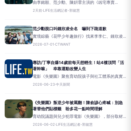
由李銘順、范少勳、陳姸霏主演的《凶宅專賣
店》，將從9日起，每週日晚間九點在八大戲劇台播
2天前
·
LIFE生活網記者-郭懿慧
出。李銘順在劇中飾演專售凶宅的店長「雄哥」，
敦厚溫暖的個性，讓他深受夥伴的信賴，他分享
說：「這個角色最難的地方，是
范少勳脫口叫鍾欣凌全名 嚇到下跪道歉
實境綜藝《花甲少年趣旅行》找來李李仁、鍾欣凌
攜手少年組范少勳、峮峮前進日本沖繩，展開陽光
2026-07-01
·
CTWANT
滿滿的海島之旅。鍾欣凌與范少勳接受台灣大哥大
MyVideo獨家專訪，談起旅途中最爆笑的一幕，范
少勳笑說，某天大家
專訪/丁寧自爆14歲前每天想輕生！站4樓頂問「活
著幹嘛」 幸靠運動改變人生
電影《失樂園》聚焦育幼院孩子與社工體系的真實
樣貌，主演丁寧及范少勳近期接受《中天新聞網》
2026-06-23
·
中天新聞
專訪，其中丁寧坦言，自己童年長期活在家庭衝突
與暴力陰影下，從10歲到14歲期間幾乎天天萌生輕
生念頭，常獨自坐在家
《失樂園》叛逆少年被罵翻！陳俞諺心疼喊：別急
著替他們貼標籤 盼多花一點時間理解
育幼院議題與兒少犯罪電影《失樂園》，部分取材
自報導者的《廢墟少年：被遺忘的高風險家庭孩子
2026-06-02
·
LIFE生活網記者-郭懿慧
們》，上映首週票房累積突破2,177,659，以沉重卻