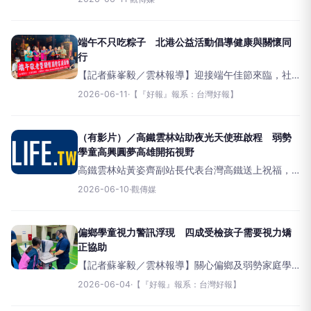
的「115年度端午敬老暨關懷弱勢家庭」活動，11日
在北港武德宮溫馨登場。（圖／記者洪佳伶攝
端午不只吃粽子 北港公益活動倡導健康與關懷同
行
【記者蘇峯毅／雲林報導】迎接端午佳節來臨，社
團法人雲林縣婦幼關懷協會11日上午在北港武德宮舉
2026-06-11
·
【『好報』報系：台灣好報】
辦「115年度端午敬老暨關懷弱勢家庭」活動，除關
懷地方長者及弱勢家庭外，也結合健康飲食宣導，
希望
（有影片）／高鐵雲林站助夜光天使班啟程 弱勢
學童高興圓夢高雄開拓視野
高鐵雲林站黃姿齊副站長代表台灣高鐵送上祝福，
期盼孩子們收穫滿滿。（圖／記者蘇榮泉攝）（觀
2026-06-10
·
觀傳媒
傳媒雲嘉南新聞）【記者蘇榮泉／雲林報導】台灣
高鐵
偏鄉學童視力警訊浮現 四成受檢孩子需要視力矯
正協助
【記者蘇峯毅／雲林報導】關心偏鄉及弱勢家庭學
童視力健康，由雲林縣議員蔡岳儒推動的「點亮雲
2026-06-04
·
【『好報』報系：台灣好報】
林」學童視力保健關懷計畫，4日在北港鎮北辰國小
舉辦第11場次活動，提供63名夜光天使及弱勢學童