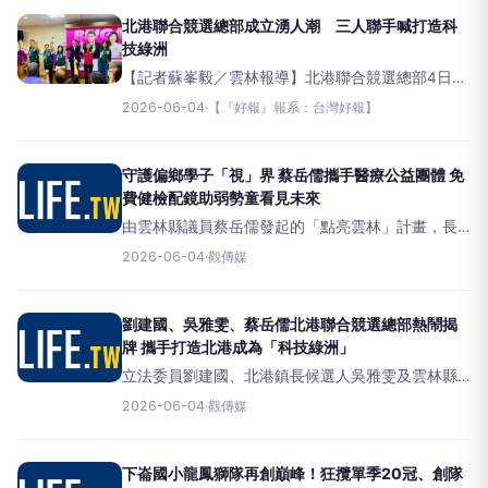
免費視
北港聯合競選總部成立湧人潮 三人聯手喊打造科
技綠洲
【記者蘇峯毅／雲林報導】北港聯合競選總部4日舉
行開幕茶會，立法委員劉建國、北港鎮長候選人吳
2026-06-04
·
【『好報』報系：台灣好報】
雅雯及雲林縣議員蔡岳儒共同出席，吸引眾多地方
人士與支持者參與。活動現場洋溢團結與凝聚力，
也展現三人
守護偏鄉學子「視」界 蔡岳儒攜手醫療公益團體 免
費健檢配鏡助弱勢童看見未來
由雲林縣議員蔡岳儒發起的「點亮雲林」計畫，長
期關懷偏鄉及弱勢學童。今日台全醫療體系專業醫
2026-06-04
·
觀傳媒
療團隊在北辰國小，為學童進行細心視力檢查，提
供專業照護與免費配鏡服務。（圖／記者洪佳伶
攝）
劉建國、吳雅雯、蔡岳儒北港聯合競選總部熱鬧揭
牌 攜手打造北港成為「科技綠洲」
立法委員劉建國、北港鎮長候選人吳雅雯及雲林縣
議員蔡岳儒，北港聯合競選總部揭牌。（圖／記者
2026-06-04
·
觀傳媒
洪佳伶攝）（觀傳媒雲嘉南新聞）【記者洪佳伶／
雲林報導】立法委員劉建國、北港
下崙國小龍鳳獅隊再創巔峰！狂攬單季20冠、創隊