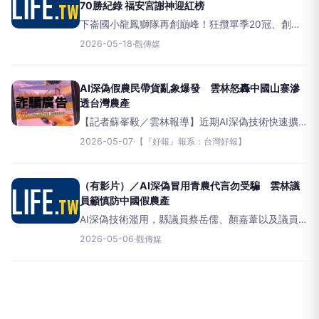
70勝紀錄 福安宮謝神迎紅榜
下崙國小龍鳳獅隊再創巔峰！狂攬單季20冠、創隊
70勝紀錄，福安宮謝神迎紅榜。（圖／記者洪佳伶
2026-05-18
·
觀傳媒
攝）（觀傳媒雲嘉南新聞）【記者洪佳伶／雲林報
導】雲林縣口湖鄉下崙國小龍
AI深偽假農民帶貨亂象爆發 雲林怒轟中國山寨滲
透台灣農產
【記者蘇峯毅／雲林報導】近期AI深偽技術快速擴
散，網路上出現大量疑似以人工智慧生成的假影像
2026-05-07
·
【『好報』報系：台灣好報】
與聲音內容，冒用台灣農民與青農形象推薦中國農
產品，甚至直接盜用本土品牌進行不實行銷，引發
農業界強烈
（有影片）／AI深偽冒用青農代言勿受騙 雲林議
員籲慎防中國假農產
AI深偽技術濫用，縣議員蔡岳儒、顏嘉葦以及議員
參選人郭佩瑄、青農林煌智共同呼籲民眾提高警
2026-05-06
·
觀傳媒
覺，強調「奧梨仔假台灣蘋果攏係假」，切勿受騙
上當。（圖／記者蘇榮泉攝）