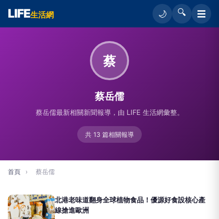
LIFE
🔍
☰
🌙
生活網
蔡
蔡岳儒
蔡岳儒最新相關新聞報導，由 LIFE 生活網彙整。
共 13 篇相關報導
首頁
›
蔡岳儒
北港老味道翻身全球植物食品！優源好食設核心產
線搶進歐洲