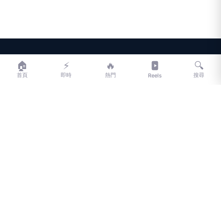
LIFE
生活網
🏠
⚡
🔥
🔍
首頁
即時
熱門
搜尋
Reels
LIFE 生活網是台灣領先的生活資訊平台，提供即時新聞、生活、健康、
財經、娛樂等多元內容。
f
L
▶
📷
新聞分類
新聞
更多內容
生活
地方新聞
健康
關於 LIFE
國際新聞