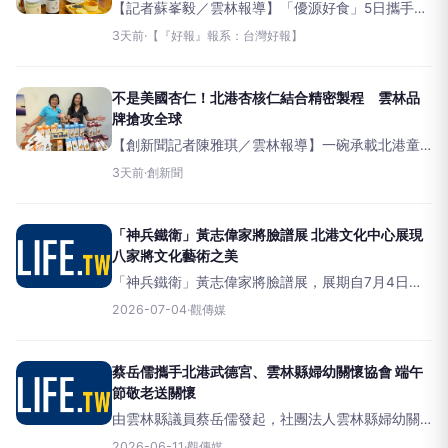
【記者蘇峯毅／雲林報導】「優源好食」5日攜手北
港在地咖啡館「手厚商號」舉辦媒體體驗活動，透
3天前
·
【『好報』報系：台灣好報】
過精品咖啡、杏仁拿鐵、果昔及健康餐點，展現傳
統杏仁風味融入現代飲食的創新可能，同時宣示以
北港為核心
不是美國杏仁！北港杏核仁結合精密製程 雲林品
牌搶攻全球
【創新聞記者陳雅琪／雲林報導】一碗承載北港童
年記憶的杏仁茶，如今正轉化為布局全球植物性食
3天前
·
創新聞
品市場的新創品牌。為讓大眾重新認識華人飲食文
化中的「杏核仁」，並了解其與美國堅果杏仁
（Almond）的原料差異
「神兵鐵衛」黃志偉家將臉譜展 北港文化中心展現
八家將文化藝術之美
「神兵鐵衛」黃志偉家將臉譜展，展期自7月4日至9
月2日在北港文化中心展現八家將文化藝術之美。
2026-07-04
·
觀傳媒
（圖／記者洪佳伶攝）（觀傳媒雲嘉南新聞）【記
者洪佳伶／雲林報導】「神兵
蔡岳儒攜手北港武德宮、雲林縣婦幼關懷協會 端午
節敬老送關懷
由雲林縣議員蔡岳儒發起，社團法人雲林縣婦幼關
懷協會主辦、北港武德宮指導及雲林家扶中心協辦
2026-06-11
·
觀傳媒