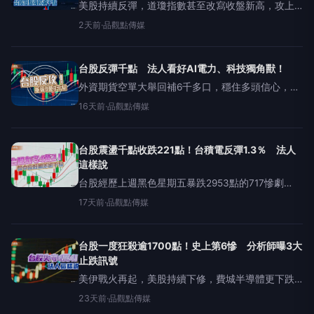
美股持續反彈，道瓊指數甚至改寫收盤新高，攻上5
萬3178點，上漲1.3％，台積電ADR也上漲0.4％。
2天前
·
品觀點傳媒
不過，空頭卻想壓制台股，今天早盤一度慣壓下跌
490點，但多頭強力抵抗，反而拉高1016點，由
台股反彈千點 法人看好AI電力、科技獨角獸！
外資期貨空單大舉回補6千多口，穩住多頭信心，加
上日韓股市今天同步反彈，截至發稿為止，漲幅都
16天前
·
品觀點傳媒
超過2％，台股今天也順勢反攻，大漲超過千點，重
新回到4萬3千點之上。展望後市，法人圈依舊認為
A
台股震盪千點收跌221點！台積電反彈1.3％ 法人
這樣說
台股經歷上週黑色星期五暴跌2953點的717慘劇
後，今天早盤一度反彈超過4百點，不過，賣壓很快
17天前
·
品觀點傳媒
湧出，行情瞬間翻黑，最低還曾下跌703點至4萬
1967點，高低來回相差超過千點。但買盤也很快進
場承接
台股一度狂殺逾1700點！史上第6慘 分析師曝3大
止跌訊號
美伊戰火再起，美股持續下修，費城半導體更下跌
4.7％，台積電ADR下跌2.8％，使得台股多頭氣
23天前
·
品觀點傳媒
虛，今天一路走低，盤中一度重挫1726點，是史上