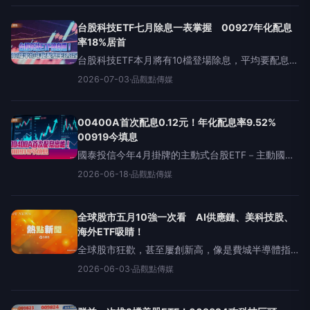
單日盤中第6大跌點，跌落至4萬3654點，失守4萬
4
台股科技ETF七月除息一表掌握 00927年化配息
率18%居首
台股科技ETF本月將有10檔登場除息，平均要配息
0.65元，年化配息率平均約8.83％，今年以來含息
2026-07-03
·
品觀點傳媒
報酬率平均高達82.89％，表現亮眼。這10檔包括群
益半導體收益（00927）、群益
00400A首次配息0.12元！年化配息率9.52%
00919今填息
國泰投信今年4月掛牌的主動式台股ETF－主動國泰
動能高息（00400A）第一次配息來囉！國泰投信官
2026-06-18
·
品觀點傳媒
網今天發布預估配息公告，每單位配息0.12元，若以
今日收盤價15.12元計算，單季配息率0.79
全球股市五月10強一次看 AI供應鏈、美科技股、
海外ETF吸睛！
全球股市狂歡，甚至屢創新高，像是費城半導體指
數昨天改寫新高，日經指數今天也改寫新紀錄，首
2026-06-03
·
品觀點傳媒
次突破6萬8千大關。統計全球五月漲幅前五大指
數，集中於亞洲AI供應鏈及美國科技股。展望後
市，法人圈依舊樂觀