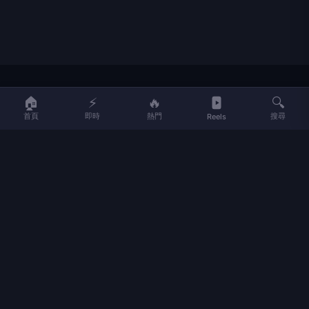
LIFE
生活網
🏠
⚡
🔥
🔍
首頁
即時
熱門
搜尋
Reels
LIFE 生活網是台灣領先的生活資訊平台，提供即時新聞、生活、健康、
財經、娛樂等多元內容。
f
L
▶
📷
新聞分類
新聞
更多內容
生活
地方新聞
健康
關於 LIFE