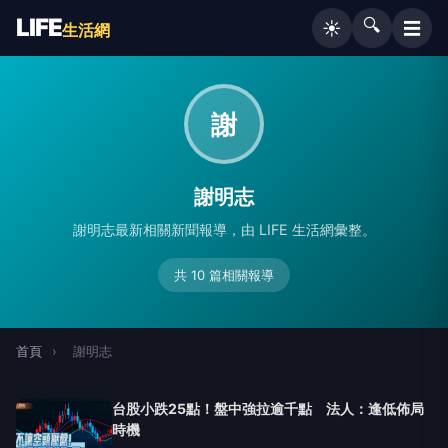
LIFE
🔍
☰
☀️
生活網
謝
謝明志
謝明志最新相關新聞報導，由 LIFE 生活網彙整。
共 10 篇相關報導
首頁
›
謝明志
台股小跌25點！盤中強拉逾千點 法人：逢低佈局
時機