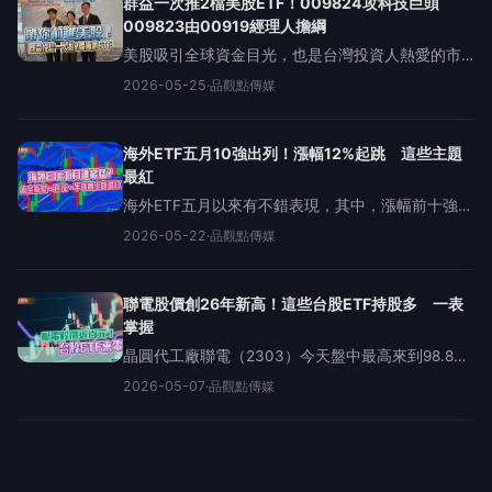
群益一次推2檔美股ETF！009824攻科技巨頭
009823由00919經理人擔綱
美股吸引全球資金目光，也是台灣投資人熱愛的市
場之一，群益投信順勢一次推出2檔美股ETF，也就
2026-05-25
·
品觀點傳媒
是群益標普500ETF(009823)、群益美國科技巨頭
ETF(009824)，無論是投資市值型，或是
海外ETF五月10強出列！漲幅12%起跳 這些主題
最紅
海外ETF五月以來有不錯表現，其中，漲幅前十強至
少12％起跳，主要是以太空衛星、科技、半導體、
2026-05-22
·
品觀點傳媒
5G主題為主：漲幅最高的第一金太空衛星
(00910)，更衝出20％的漲勢。拉長時間來看，近
聯電股價創26年新高！這些台股ETF持股多 一表
掌握
晶圓代工廠聯電（2303）今天盤中最高來到98.8
元，股價創26年新高，收盤價96.5元，也帶動持有
2026-05-07
·
品觀點傳媒
聯電張數高的台股ETF績效。觀察87檔台股ETF，有
52檔持有聯電，以持有張數來看，