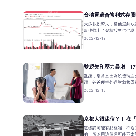
台積電適合複利式存股
大多數投資人，當他選到或
幫他找出了幾檔股票供他參
2022-12-13
雙親失和壓力暴增 1
難瘦，常常是因為沒發現自
續，爸爸便把外遇對象接回
2022-12-13
京都人很迷信？！ 在
這樣講可能有點極端，不過
的，所以用這個詞可能不太