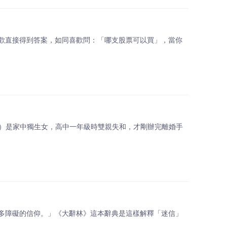
歡直接得到答案，如同喜歡問：「哪支股票可以買」，當你
名）是家中獨生女，高中一年級時雙親失和，才剛辦完離婚手
多障礙的信仰。」《大辭林》這本辭典是這樣解釋「迷信」