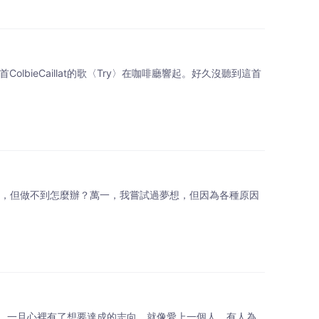
olbieCaillat的歌〈Try〉在咖啡廳響起。好久沒聽到這首
夢想，但做不到怎麼辦？萬一，我嘗試過夢想，但因為各種原因
，一旦心裡有了想要達成的志向，就像愛上一個人。有人為