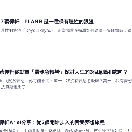
蔡佩軒：PLAN B 是一種保有理性的浪漫
性的浪漫「Doyoulikeyou?」正當我還在構思如何為這一篇開頭時，這首C
蔡佩軒從動畫「靈魂急轉彎」探討人生的3個意義和志向？
nbsp;關於夢想，你可能會問：萬一，我沒有夢想怎麼辦？萬一，我有
，皮克斯推出了一
軒Ariel分享：從5歲開始步入的音樂夢想旅程
像愛情喔！」上個月與朋友聚餐時，我很感性地脫口而出說了這句話。人