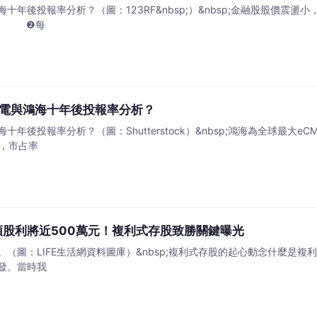
十年後投報率分析？（圖：123RF&nbsp;）&nbsp;金融股股價
閉。 ❷每
電與鴻海十年後投報率分析？
年後投報率分析？（圖：Shutterstock）&nbsp;鴻海為全球最
一，市占率
領股利將近500萬元！複利式存股致勝關鍵曝光
（圖：LIFE生活網資料圖庫）&nbsp;複利式存股的起心動念什麼是複
發。當時我