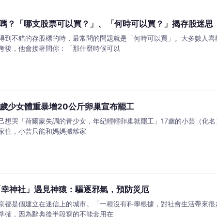
嗎？「哪支股票可以買？」、「何時可以買？」揭存股迷思
得到不錯的存股標的時，最常問的問題就是「何時可以買」。大多數人喜
考後，他會接著問你：「那什麼時候可以
7歲少女體重暴增20公斤卵巢宣布罷工
己想哭「荷爾蒙失調的青少女，年紀輕輕卵巢就罷工」17歲的小芸（化
家住，小芸只能和媽媽搬離家
「幸神社」遇見神猿：驅逐邪氣，預防災厄
京都是個建立在迷信上的城市。「一種沒有科學根據，對社會生活帶來很
準確，因為辭典後半段寫的不能套用在