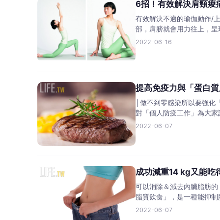
6招！有效解決肩頸痠
有效解決不適的瑜伽動作/上
部，肩膀就會用力往上，呈
2022-06-16
提高免疫力與「蛋白質
│做不到零感染所以要強化
對「個人防疫工作」為大家
2022-06-07
成功減重14 kg又
可以消除＆減去內臟脂肪的
脂質飲食」，是一種能抑制
2022-06-07