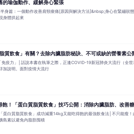
痛的瑜伽動作、緩解身心緊張
半身篇：一個動作改善肩頸痠痛[原因與解決方法]&nbsp;身心在緊繃
現身體拱起來
脂質飲食」有關？去除內臟脂肪秘訣、不可或缺的營養素公
「免疫力」│話說本書在執筆之際，正逢COVID-19新冠肺炎大流行（
詳加說明。面對疫情大流行
能吃得飽！「蛋白質脂質飲食」技巧公開：消除內臟脂肪、改善
「蛋白質脂質飲食」成功減重14kg又能吃得飽的最強飲食法│不只能瘦
胰島素以避免內脂肪囤積