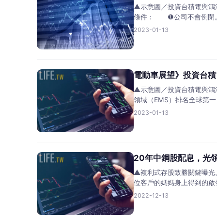
▲示意圖／投資台積電與鴻海
條件： ❶公司不會倒
2023-01-13
電動車展望》投資台積
▲示意圖／投資台積電與鴻海十
領域（EMS）排名全球第
2023-01-13
20年中鋼股配息，光
▲複利式存股致勝關鍵曝光。
位客戶的媽媽身上得到的啟
2022-12-13