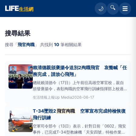
LIFE
🔍
☰
🌙
生活網
搜尋結果
搜尋「
飛官殉職
」 共找到
10
筆相關結果
賴清德親頒褒揚令送別2殉職飛官 哀慟喊「任
務完成，請放心飛翔」
總統賴清德今（17日）上午前往高雄空軍官校，親自
頒發褒揚令，表彰殉職的空軍飛行訓練指揮部上校過俊
男及盧季佑，肯定兩人長年投入飛行訓練、培育後進的
生活情報
上報Up Media
2026-06-17
貢獻。賴清德並代表國家與全體國人，向兩位飛官及其
家屬表達最深哀悼與感謝。 2
飛官殉職
追思儀式舉
T-34墜毀2
飛官殉職
空軍宣布完成特檢恢復
行 親頒褒揚令致敬 褒揚令分別由過俊男、盧季佑
飛行訓練
空軍司令部今（13日）表示，針對日前「0602」飛安
事件，已完成T-34型教練機「天安四號」特檢作業，