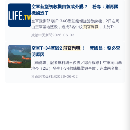
與複訓中最核心且高風險的緊急處置訓練。空軍岡山基
空軍新型初教機自製或外購？ 粉專：別再國
地T-34C教練機失事，造成2名
飛官殉職
（報系資料
機國造了
照）
空軍飛訓部1架T-34C型初級螺旋槳教練機，2日在岡
山空軍基地墜毀，造成2名中校
飛官殉職
，由於T-
34C型已服役超過40年，換裝新型初教機的議題再次
政治
中天新聞
2026-06-03
浮上檯面。對此，臉書粉專「逆風的烏鴉」直言，初教
機別再「國機國造」了。飛訓部T-34C在岡山基地墜
空軍T-34墜毀2
飛官殉職
！ 黃國昌：務必查
毀。(圖/中天新聞)粉專「逆風的烏鴉」2日貼文寫道，
明原因
今
【賴傳媒、記者爆料網王俊勝／綜合報導】空軍岡山基
地今（2日）發生T-34教練機墜毀事故，造成兩名飛
官不幸殉職，引發各界關注。對此，民眾黨主席黃國昌
社會
記者爆料網
2026-06-02
表達沉痛哀悼，呼籲軍方務必釐清事故原因，同時妥善
照顧罹難飛官家屬。▲空軍T-34墜毀2
飛官殉職
！黃
國昌：務必查明原因（示意圖／翻攝自空軍官網；非