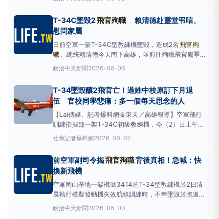
袍列隊致敬送行，現場氣氛哀戚，兩人遺體於下午送至
高雄市立殯儀館。空軍T-34C教練機墜機，2名飛行員
T-34C墜毀2
飛官殉職
賴清德赴靈堂弔唁、
不幸殉職。（圖／中天新聞）墜機瞬間，41歲的盧季
慰問家屬
佑中校
日前空軍一架T-34C型教練機墜毀，造成2名
飛官殉
職
。總統賴清德今天南下高雄，並前往殉職飛官盧季
佑和過俊男的靈堂，悼念英靈並慰問家屬，賴清德短暫
政治
中天新聞
2026-06-06
停留約20分鐘後，在國防部長顧立雄率空軍人員陪伴
下離開靈堂，面對媒體提問，並未多做回應，隨後直接
T-34墜毀釀2飛官亡！過姓中校原訂下月退
趕往下一個行程。賴清德前往殉職飛官靈堂弔唁。（圖
伍 官校同學悲痛：多一個每天思念的人
／中天新聞）
【Lai傳媒、記者爆料網金東天／高雄報導】空軍飛行
訓練指揮部一架T-34C初級教練機，今（2）日上午在
高雄岡山基地附近執行訓練任務時失事，造成機上2名
社會
記者爆料網
2026-06-02
飛官殉職
。其中46歲中校過俊男擔任考核官，原本預
計今年7月退伍，未料在退伍前夕遭遇空難，噩耗傳出
前空軍副司令揭
飛官殉職
背後真相！急喊：快
後，親友與官校同學悲痛不已。 ▲T-34失
換新飛機
空軍岡山基地一架機號3414的T-34型教練機於2日清
晨執行模擬發動機失效航線訓練時，不幸墜毀於跑道北
頭，機上盧姓中校與過姓中校兩名飛行員不幸殉職。空
政治
中天新聞
2026-06-03
軍已組成專案小組調查失事原因，該科目係飛行員養成