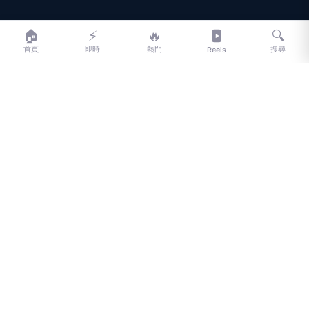
LIFE
生活網
🏠
⚡
🔥
🔍
首頁
即時
熱門
搜尋
Reels
LIFE 生活網是台灣領先的生活資訊平台，提供即時新聞、生活、健康、
財經、娛樂等多元內容。
f
L
▶
📷
新聞分類
新聞
更多內容
生活
地方新聞
健康
關於 LIFE
國際新聞
財經
合作夥伴
星座運勢
消費
關於我們
隱私權政策
服務條款
新聞人物
專欄