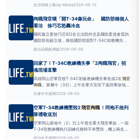
並於今日恢復飛行訓練。不過調查工作仍持續進行中，
生活情報
上報Up Media
2026-06-13
將持續針對相關肇因進一步釐清。空軍司令部進一步說
明，本次事件發生後，已先針對飛機重要系統實施特別
殉職飛官嘆「開T-34像玩命」 國防部稱個人
檢查，並對人員實施學、術科及模擬機加強訓練，以確
看法 徐巧芯怒轟冷血
保
國民黨立委徐巧芯8日在立法院外交及國防委員會質詢
國防部長顧立雄，痛批國防部面對T-34C初教機失事
事件態度冷血，對老舊機隊汰換毫無明確方向，直呼
政治
品觀點傳媒
2026-06-09
「飛官不是消耗品」。空軍飛行訓練指揮部機號3414
的T-34C初教機2日在高雄岡山基地墜毀，造成2名中
回家了！T-34C教練機失事「2殉職飛官」招
校
飛官殉職
。事故後，外界翻出
魂現場直擊
高雄岡山空軍官校T-34C初級教練機失事造成2名
飛官
殉職
。家屬今（3日）上午在軍方安排下返回事故地點
招魂，現場氣氛哀戚。軍方已封鎖並保全墜機現場，下
社會
中天新聞
2026-06-03
午將進行遺體複驗，以進一步確認死因。家屬3日上午
到事發現場招魂。（圖／中時新聞網）失事機型為機號
空軍T-34教練機墜毀2
飛官殉職
！同袍不捨列
3414的T-34C初級教練機，事發當天由主任教官盧季
隊禮敬送別
佑
空軍岡山基地今（2）日上午發生重大飛安事故，一架
T-34型教練機執行訓練任務時不幸墜毀，機上兩名中
校飛官盧季佑及過俊男殉職。遺體移出作業完成後，同
政治
中天新聞
2026-06-02