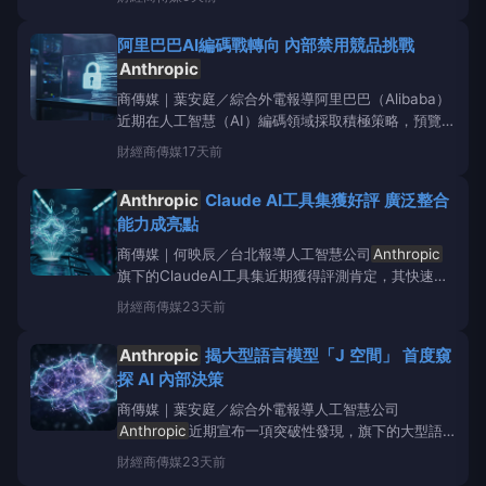
智慧工具ClaudeCode的演進。他不僅揭露了
Anthropic
獨特的開發哲學，更強調
阿里巴巴AI編碼戰轉向 內部禁用競品挑戰
Anthropic
商傳媒｜葉安庭／綜合外電報導阿里巴巴（Alibaba）
近期在人工智慧（AI）編碼領域採取積極策略，預覽其
大型語言模型Qwen3.8Max，並聲稱該模型效能僅次
財經
商傳媒
17天前
於美國
Anthropic
公司的ClaudeFable5。此舉不僅標
誌著阿里巴巴在AI競爭中加強攻勢，也反映了中國
Anthropic
Claude AI工具集獲好評 廣泛整合
能力成亮點
商傳媒｜何映辰／台北報導人工智慧公司
Anthropic
旗下的ClaudeAI工具集近期獲得評測肯定，其快速迭
代的功能更新、強大的整合能力以及模型效能，使其成
財經
商傳媒
23天前
為市場上頗具競爭力的選擇。
Anthropic
開發的MCP
協定已獲廣泛採用，透過原生的MCP連接器，Claude
Anthropic
揭大型語言模型「J 空間」 首度窺
能直接與企業常
探 AI 內部決策
商傳媒｜葉安庭／綜合外電報導人工智慧公司
Anthropic
近期宣布一項突破性發現，旗下的大型語
言模型（LLM）存在一個影響其內部推理過程的「J空
財經
商傳媒
23天前
間」，其中充滿未在最終輸出中顯示的詞彙。這項研究