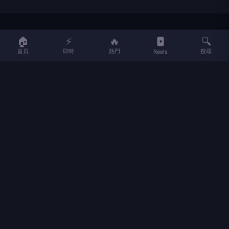
LIFE
生活網
🏠
⚡
🔥
🔍
首頁
即時
熱門
搜尋
Reels
LIFE 生活網是台灣領先的生活資訊平台，提供即時新聞、生活、健康、
財經、娛樂等多元內容。
f
L
▶
📷
新聞分類
新聞
更多內容
生活
地方新聞
健康
關於 LIFE
國際新聞
財經
合作夥伴
星座運勢
消費