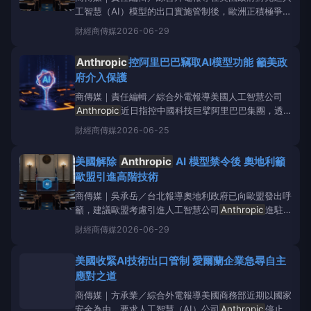
工智慧（AI）模型的出口實施管制後，歐洲正積極爭取
美國AI新創公司
Anthropic
進駐。奧地利數位化國務
財經
商傳媒
2026-06-29
秘書AlexanderPröll向歐盟執委會發函建議，應探索
在歐洲建立
Anthropic
據點的可能性。Alex
Anthropic
控阿里巴巴竊取AI模型功能 籲美政
府介入保護
商傳媒｜責任編輯／綜合外電報導美國人工智慧公司
Anthropic
近日指控中國科技巨擘阿里巴巴集團，透
過數萬個詐欺帳戶，大規模且非法地擷取其Claude人
財經
商傳媒
2026-06-25
工智慧模型的核心功能。
Anthropic
將此行為稱為公
司至今面臨「最大規模的數據蒸餾攻擊」，並已去函美
美國解除
Anthropic
AI 模型禁令後 奧地利籲
國國會參議員及白宮官員，呼籲
歐盟引進高階技術
商傳媒｜吳承岳／台北報導奧地利政府已向歐盟發出呼
籲，建議歐盟考慮引進人工智慧公司
Anthropic
進駐
歐洲境內，以應對美國對其先進人工智慧模型實施的存
財經
商傳媒
2026-06-29
取限制。此舉正值美國聯邦政府於今日解除對
Anthropic
旗下高階AI模型ClaudeFable5長達兩週的
美國收緊AI技術出口管制 愛爾蘭企業急尋自主
禁令之際。
應對之道
商傳媒｜方承業／綜合外電報導美國商務部近期以國家
安全為由，要求人工智慧（AI）公司
Anthropic
停止