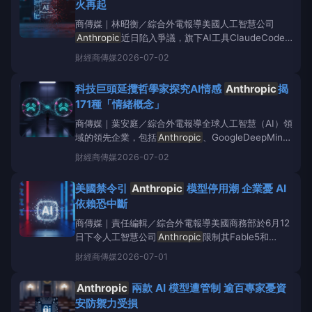
火再起
商傳媒｜林昭衡／綜合外電報導美國人工智慧公司
Anthropic
近日陷入爭議，旗下AI工具ClaudeCode
被指控內建監控機制，疑似針對中國用戶與當地AI實驗
財經
商傳媒
2026-07-02
室。此事件不僅觸發用戶對於隱私的擔憂，更將
Anthropic
推向美中AI科技戰的核心。根據《Giz
科技巨頭延攬哲學家探究AI情感
Anthropic
揭
171種「情緒概念」
商傳媒｜葉安庭／綜合外電報導全球人工智慧（AI）領
域的領先企業，包括
Anthropic
、GoogleDeepMind
以及Facebook公司，正積極延攬來自哲學、心理學、
財經
商傳媒
2026-07-02
神經科學和倫理學領域的專家，深入探討AI系統是否具
備類似人類的情感或意識。美國AI公司
Anthropic
特
美國禁令引
Anthropic
模型停用潮 企業憂 AI
別成
依賴恐中斷
商傳媒｜責任編輯／綜合外電報導美國商務部於6月12
日下令人工智慧公司
Anthropic
限制其Fable5和
Mythos5模型對外國公民的存取，導致
Anthropic
為
財經
商傳媒
2026-07-01
所有客戶暫停了這兩款模型的服務。這起事件引發企業
界對AI技術依賴風險的普遍關注，並促使業界思考
Anthropic
兩款 AI 模型遭管制 逾百專家憂資
安防禦力受損