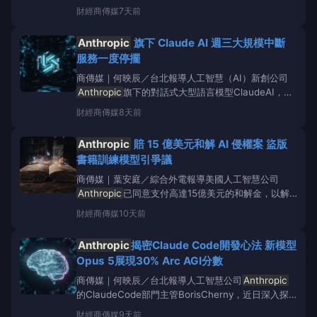
界批評該公司在產品開發與數據政策上，恐已與其合作
財經
商傳媒
7天前
夥伴產生利益衝突，並引發資料隱私疑慮，進而動搖業
界信任。根據《mint》報導，批評者指出，
Anthropic
旗下 Claude AI 週三大規模中斷
Anthropic
推出的部分產品，例如
服務一度停擺
商傳媒｜何映辰／台北報導人工智慧（AI）新創公司
Anthropic
旗下的對話式大型語言模型ClaudeAI，於
週三（29日）經歷了一次大規模服務中斷。這起事件
財經
商傳媒
8天前
導致其多項核心服務一度無法使用，數千名用戶受到影
響，不過服務已於當天下午逐步恢復正常運作。根據
Anthropic
賠 15 億美元和解 AI 侵權案 盜版
Downdetect
書籍訓練模型引爭議
商傳媒｜葉安庭／綜合外電報導美國人工智慧公司
Anthropic
已同意支付高達15億美元的和解金，以解
決其旗下大型語言模型Claude使用盜版書籍進行訓練
財經
商傳媒
10天前
所引發的集體訴訟案。這項被稱為
「Bartzv.
Anthropic
」的訴訟，涵蓋了約50萬部受著
Anthropic
揭密Claude Code開發心法 新模型
作權保護的作品。
Opus 5展現30% Arc AGI分數
商傳媒｜何映辰／台北報導人工智慧公司
Anthropic
的ClaudeCode部門主管BorisCherny，近日深入探
討了旗下最新AI模型Opus5的開發過程，以及其人工
財經
商傳媒
9天前