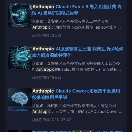
成果為理解高度複雜的人工智慧（AI）模型運作機制，
Anthropic
Claude Fable 5 導入用量計費 高
開啟了全新的視窗。Anthropi
階 AI 服務訂閱模式生變
商傳媒｜葉安庭／綜合外電報導人工智慧公司
Anthropic
近期針對旗下高階AI模型Fable5推出新的
計費方式，這項變革可能重新定義使用者支付人工智慧
財經
商傳媒
23天前
服務費用的模式。該公司原先向付費訂戶提供Fable5
的限時免費試用，但試用期延長後，用戶若要持續使用
Anthropic
AI服務暫停近三週 利寶互助保險仰
此模型，將需要額外購買
賴內部資源維持運作
商傳媒｜葉安庭／綜合外電報導面對美國人工智慧公
司
Anthropic
的Fable5模型服務暫停，利寶互助保險
（LibertyMutualInsurance）正積極運用其內部人工
財經
商傳媒
28天前
智慧資源，包括LibertyGPT，以確保營運持續不受影
響。
Anthropic
的Fabl
Anthropic
Claude Cowork拓展跨平台應用
卻爆追蹤用戶爭議
商傳媒｜林昭衡／綜合外電報導美國人工智慧公司
Anthropic
近日宣布，旗下的AI代理ClaudeCowork
已正式推出網頁版與行動應用程式，使其跨平台能力大
財經
商傳媒
2026-07-08
幅提升。然而，就在服務拓展之際，
Anthropic
的另
一款模型ClaudeCodeAI卻遭揭露內含可追蹤用戶的