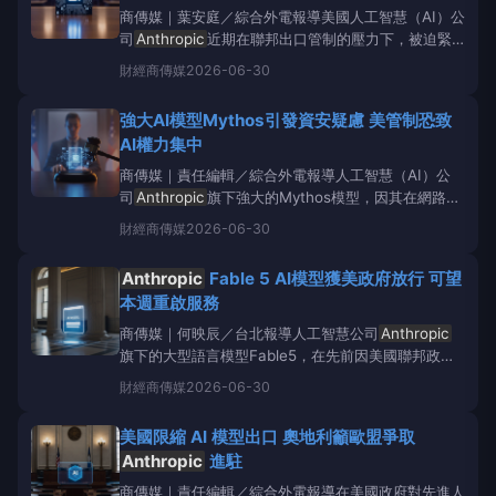
商傳媒｜葉安庭／綜合外電報導美國人工智慧（AI）公
司
Anthropic
近期在聯邦出口管制的壓力下，被迫緊
急終止旗下兩款大型語言模型Fable與Mythos的存取
財經
商傳媒
2026-06-30
權限。這項決定僅給予約90分鐘的通知，且透明度不
足，引發了業界廣泛爭議，超過百位資安專家、研究人
強大AI模型Mythos引發資安疑慮 美管制恐致
員及政府前官員共同簽
AI權力集中
商傳媒｜責任編輯／綜合外電報導人工智慧（AI）公
司
Anthropic
旗下強大的Mythos模型，因其在網路安
全領域的潛在風險，引發美國政府高度關注。據
財經
商傳媒
2026-06-30
《StimsonCenter》報導，這項技術的能力導致美國
政府對其進行出口管制，迫使
Anthropic
撤回產品，
Anthropic
Fable 5 AI模型獲美政府放行 可望
同時也激化了關於
本週重啟服務
商傳媒｜何映辰／台北報導人工智慧公司
Anthropic
旗下的大型語言模型Fable5，在先前因美國聯邦政府
擔憂國安風險而停用後，目前可望於本週重啟公眾服
財經
商傳媒
2026-06-30
務。這項發展預示著AI業界與政府監管之間將建立更明
確的審查流程。
Anthropic
曾於本月初突然停用其
美國限縮 AI 模型出口 奧地利籲歐盟爭取
Fable
Anthropic
進駐
商傳媒｜責任編輯／綜合外電報導在美國政府對先進人