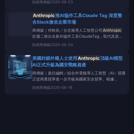
財經
商傳媒
2026-06-23
由列入出口管制範圍，迫使
Anthropic
全面撤回相關
模型存取權限。這起事件不僅震撼全球AI產業，也反映
Anthropic
推AI協作工具Claude Tag 深度整
美國對先進人工智慧
合Slack搶攻企業市場
商傳媒｜何映辰／台北報導人工智慧公司
Anthropic
於週二推出全新AI協作工具ClaudeTag，取代其原有
的Slack應用程式，以常駐式AI隊友的形式深度整合至
財經
商傳媒
2026-06-24
企業通訊平台Slack中。這項新產品目前以測試版形式
提供給ClaudeEnterprise和ClaudeTeam的客戶，並
美國封鎖外籍人士使用
Anthropic
頂級AI模型
AI正式升級為國安戰略資產
商傳媒｜責任編輯／綜合外電報導人工智慧（AI）競賽
正從商業競爭進一步升級為國家安全競爭。根據
《TheChosunDaily》報導，美國政府近期已限制外
財經
商傳媒
2026-06-18
籍人士存取
Anthropic
最新高效能AI模型Mythos5與
Fable5，未來非美國公民若要使用相關模型，必須另
外取得政府