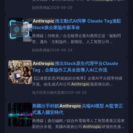
向外國使用者提供其兩款最先進的AI模型Fable5和
財經
商傳媒
2026-06-29
Mythos5。
Anthropic
隨即全面下架這些模型，導致
許多仰賴該平台開發產品的愛爾蘭企業面臨營運衝擊。
Anthropic
推主動式AI同事 Claude Tag進駐
Slack掀企業協作新革命
商傳媒｜何映辰／台北報導企業AI應用正從「被動問
答」邁向「主動協作」新階段。人工智慧公司
Anthropic
近日正式推出全新AI代理
財經
商傳媒
2026-06-24
「ClaudeTag」，並整合至Slack平台，讓AI不再只是
等待指令的聊天機器人，而是能像真人同事一樣主動參
Anthropic
推出Slack原生代理平台Claude
與團隊工作流程。Anthropi
Tag，企業協作工具全面導入AI工作流
【記者蔡富丞/柯妮妮綜合報導】企業AI平台競爭持續
升溫。由生成式AI公司
Anthropic
最新推出的
ClaudeTag正式上線，成為近期企業軟體市場最受關
地方
民眾日報民眾網
2026-06-25
注的新產品之一。不同於傳統聊天機器人，
ClaudeTag被定位為Slack原生AI代理平台，直接整合
美國出手封鎖
Anthropic
尖端AI模型 AI監管正
至企業日常協作流程之中。&
式邁入國安時代
商傳媒｜責任編輯／綜合外電報導人工智慧產業正迎來
新的分水嶺。美國AI新創公司
Anthropic
研發的先進
模型Mythos與Fable，近期遭美國政府以國家安全理