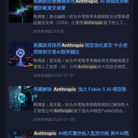
美網路防禦機構採用
Anthropic
AI 掃描政府軟
體防範資安威脅
商傳媒｜責任編輯／綜合外電報導美國網路安全暨基礎
設施安全局（CISA）正運用
Anthropic
旗下的人工智
慧（AI）模型Mythos，掃描政府軟體程式碼庫，以偵
財經
商傳媒
29天前
測外國間諜或網路犯罪份子可能利用的漏洞。這項行動
由CISA的AttackSurfaceEvaluationteam負責執
美國政府採用
Anthropic
模型強化資安 中企使
用限制引發AI競爭關注
商傳媒｜葉安庭／綜合外電報導美國政府近期被揭露正
運用人工智慧（AI）公司
Anthropic
的大型語言模型
Mythos，協助審查政府程式碼庫並找出潛在資安漏
財經
商傳媒
2026-07-07
洞，顯示AI正逐步成為政府資安防禦的重要工具。根據
《WIN98.5YourCountry》報導，美國網路安全暨基
美國解除
Anthropic
強大 Fable 5 AI 模型禁
礎設施安全局（CISA）的
令
商傳媒｜葉安庭／綜合外電報導美國商務部已解除對人
工智慧公司
Anthropic
旗下強大AI模型Fable5的出口
管制限制。此舉意味著該模型自昨日（7月5日）起恢
財經
商傳媒
2026-07-06
復對客戶開放，結束了數週前因潛在網路安全風險而被
禁止使用的狀態。美國商務部長霍華德·盧特尼克
Anthropic
AI程式遭控植入監控功能 美中AI戰
（HowardL