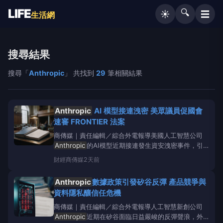
LIFE
🔍
☰
☀️
生活網
搜尋結果
搜尋「
Anthropic
」 共找到
29
筆相關結果
Anthropic
AI 模型接連洩密 美眾議員促國會
速審 FRONTIER 法案
商傳媒｜責任編輯／綜合外電報導美國人工智慧公司
Anthropic
的AI模型近期接連發生資安洩密事件，引
發各界對先進AI模型安全性的擔憂。麻薩諸塞州民主黨
財經
商傳媒
2天前
籍眾議員洛麗·特拉漢（LoriTrahan）對此疾呼，國會
應加速審議《FRONTIER法案》，以建立更完善的監
Anthropic
數據政策引發矽谷反彈 產品競爭與
管框架。
資料隱私釀信任危機
商傳媒｜責任編輯／綜合外電報導人工智慧新創公司
Anthropic
近期在矽谷面臨日益嚴峻的反彈聲浪，外