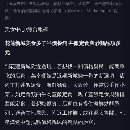
《萬幸餐館》餐點以飯類、麵類與單點小菜為主，適合想找花蓮新
城午晚餐的旅客與在地居民參考 （圖/Medick Marketing Ltd.提
供）
美食中心/綜合報導
花蓮新城美食多了平價餐館 丼飯定食與炒麵品項多
元
到花蓮新城附近遊玩，若想找一間價格親民、能簡單
吃的店家，萬幸餐館是近期新城鄉一帶的新選項。店
內主打丼飯定食、海鮮麵食、大阪燒、便當與手作小
菜，如定食類的牛肉蓋飯定食、親子蓋飯定食與豬排
蓋飯定食，若想吃麵食，店家也有提供海鮮炒麵系
列，適合在地居民、附近工作族，或往返太魯閣、七
星潭途中想找點價格親民的餐點的旅客。