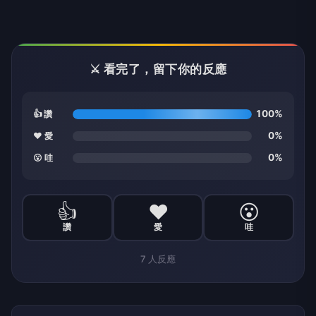
⚔️ 看完了，留下你的反應
100%
👍 讚
0%
❤️ 愛
0%
😮 哇
👍
❤️
😮
讚
愛
哇
7
人反應