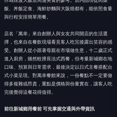
作為煙波大飯店周邊美食的參考。店內品項從肉燥
飯、丼飯定食、海鮮炒麵與大阪燒都有，能依照食量
與行程安排簡單用餐。
店名「萬幸」來自創辦人與女友共同開店的生活選
擇，也來自在餐飲現場看見客人吃完後露出笑容的感
受。創辦人從小跟著母親在市場做生意，十二歲正式
進入廚房，雖然較擅長法式西餐，但考量新城鄉在地
口味、預算與日常需求，最後決定以日式主餐搭配台
式小菜呈現。對萬幸餐館來說，一份餐點不一定要做
得多複雜或昂貴，重點是價格與份量實在，讓客人吃
完後覺得這餐花得值得。
前往新城鄉用餐前 可先掌握交通與外帶資訊