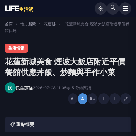
LIFE
🔍
☰
☀️
生活網
首頁
›
地方新聞
›
花蓮縣
›
花蓮新城美食 煙波大飯店附近平價餐
館供應...
生活情報
花蓮新城美食 煙波大飯店附近平價
餐館供應丼飯、炒麵與手作小菜
民
民生頭條
2026-07-08 11:05
📖 5 分鐘閱讀
A+
L
f
🔗
A
A−
📋 重點摘要