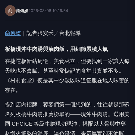
商
商傳媒
2026-08-06 10:16:54
商傳媒
｜記者張安禾／台北報導
板橋現沖牛肉湯與滷肉飯，用細節累積人氣
在捷運板新站周邊，美食林立，但要找到一家讓人每
天吃也不會膩、甚至時常惦記的食堂其實並不多。
《村村食堂》便是其中少數以味道征服在地人味蕾的
存在。
提到店內招牌，饕客們第一個想到的，往往就是那碗
名列板橋牛肉湯推薦榜單的——現沖牛肉湯。選用美
國 CHOICE 等級牛腱現切現沖，搭配以大骨與中藥
材慢火細熬的湯底，湯色澄清、香氣厚實卻不油膩。