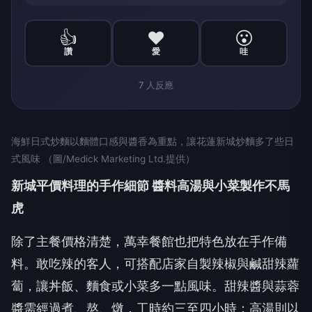
👍
❤️
😮
讚
愛
哇
7
人反應
海鮮日式炒麵以麵體口感與醬香為重點，讓花蓮新城炒麵多了些日
式風味 （圖/Medick Marketing Ltd.提供）
新城平價料理的手作細節 醬料高湯與小菜製作不馬
虎
除了主餐價格清楚，萬幸餐館也把特色放在手作備
料。敢吃辣的客人，可搭配店家自製辣椒與鹹甜辣蘿
蔔，讓丼飯、麵食或小菜多一點風味。甜辣醬與蒜蓉
醬需經過煮、熬、燉，工時約三至四小時；高湯則以