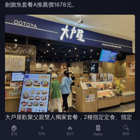
劍旗魚套餐A推薦價1678元。
大戶屋歡聚父親雙人獨家套餐，2種指定定食、指定
沙拉小菜、甜點和2杯飲品原價1130元，特價999元
🏠
⚡
🔥
🔍
首頁
即時
熱門
搜尋
Reels
時時香父親饗宴6人套餐推薦價為5,120元，包含精選