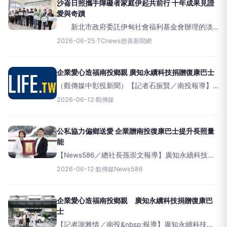
參與。社會局長李美珍、
沙崙日照攜手障礙者家庭伊起共前行 十年成果見證
愛與奇蹟
新北市政府委託伊甸社會福利基金會辦理的淡
水沙崙日照中心，陪伴在地身心障礙者及其家庭已
2026-06-25
·
TCnews慈善新聞網
邁入第10年，特別舉辦成果發表活動，邀請伊甸在
地單位與社區民眾共同參與。活動由身心障礙者帶
來太鼓表演揭開序幕，
企業愛心造福南投鄉親 廣知永續科技捐贈復康巴士
（觀傳媒中彰投新聞）【記者石振賢／南投報導】
廣知永續科技股份有限公司展現回饋社會、關懷在
2026-06-12
·
觀傳媒
地福祉的企業責任，11日慨捐南投縣政府一輛復康巴
士，實質助力提升南投縣身心障礙者及長輩的交通
便利
公私協力偏鄉送愛 企業贈南投復康巴士提升長照量
能
【News586／總社長孫崇文報導】廣知永續科技實
踐回饋社會、關心本土福祉的企業責任，於11日慷慨
2026-06-12
·
點傳媒News586
捐贈南投縣一台復康巴士，助力提升當地身心障礙
者與高齡長輩的交通便利性。捐贈儀式上，廣
企業愛心造福南投鄉親 廣知永續科技捐贈復康巴
士
【記者謝雅情／南投&nbsp;報導】廣知永續科技股