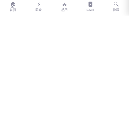
LIFE
生活網
🏠
⚡
🔥
🔍
首頁
即時
熱門
搜尋
Reels
LIFE 生活網是台灣領先的生活資訊平台，提供即時新聞、生活、健康、
財經、娛樂等多元內容。
f
L
▶
📷
新聞分類
新聞
更多內容
生活
地方新聞
健康
關於 LIFE
國際新聞
財經
合作夥伴
星座運勢
消費
關於我們
隱私權政策
服務條款
新聞人物
專欄
聯絡我們
新聞組織
© 2026 LIFE 生活網 All Rights Reserved.
ALL ACCESS HOLDING GROUP