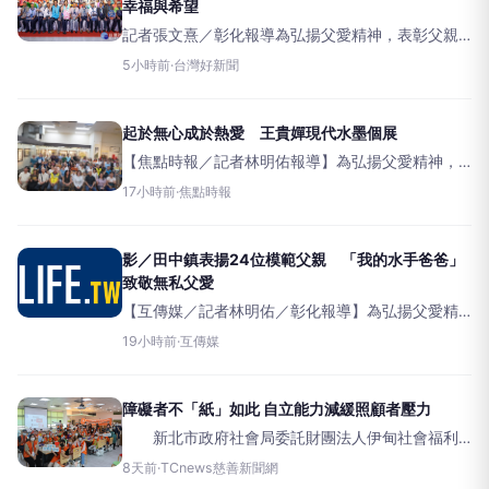
幸福與希望
記者張文熹／彰化報導為弘揚父愛精神，表彰父親
對家庭無私奉獻與堅毅付出，田中鎮公所於8日上午
5小時前
·
台灣好新聞
在文仁餐廳辦理115年模範父親表揚活動。今年以
「我的水手爸爸」為主題，象徵父親如同航行大海
的水手，在人生旅途中
起於無心成於熱愛 王貴嬋現代水墨個展
【焦點時報／記者林明佑報導】為弘揚父愛精神，
表彰父親對家庭無私奉獻與堅毅付出，田中鎮公所
17小時前
·
焦點時報
於今（8）日上午在文仁餐廳辦理115年模範父親表
揚活動。今年以「我的水手爸爸」為主題，象徵父
親如同航行大海的水
影／田中鎮表揚24位模範父親 「我的水手爸爸」
致敬無私父愛
【互傳媒／記者林明佑／彰化報導】為弘揚父愛精
神，表彰父親對家庭無私奉獻與堅毅付出，田中鎮
19小時前
·
互傳媒
公所於今（8）日上午在文仁餐廳辦理115年模範父
親表揚活動。今年以「我的水手爸爸」為主題，象
徵父親如同航行大
障礙者不「紙」如此 自立能力減緩照顧者壓力
新北市政府社會局委託財團法人伊甸社會福利
基金會辦理淡水中正小作所，為增進服務對象人際
8天前
·
TCnews慈善新聞網
互動與生活適應能力，今年7月底與伊甸志工處跨專