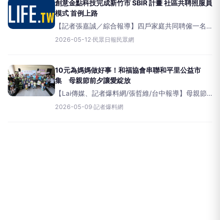
福利基金會
創意金點科技完成新竹市 SBIR 計畫 社區共聘照服員
模式 首例上路
【記者張嘉誠／綜合報導】四戶家庭共同聘僱一名
照服員&nbsp;每戶月費降至原本四分之一面對臺灣
2026-05-12
·
民眾日報民眾網
高齡照護人力長期短缺，新竹智慧照護新創公司創
意金點科技近日完成新竹市政府〈照
10元為媽媽做好事！和福協會串聯和平里公益市
集 母親節前夕讓愛綻放
【Lai傳媒、記者爆料網/張哲維/台中報導】母親節
前夕，台中市北屯區和平里湧現滿滿公益暖流。臺
2026-05-09
·
記者爆料網
中市北屯區和福社區發展協會今（3）日號召和平里
逾2000戶住戶，攜手伊甸社會福利基金會、十方啟
能中心舉