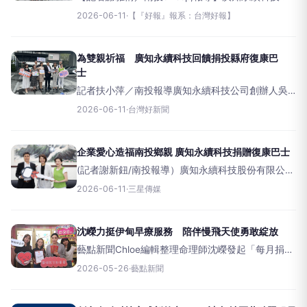
份有限公司展現回饋社會、關懷在地福祉的企業責
2026-06-11
·
【『好報』報系：台灣好報】
任，11日慨捐南投縣政府一輛復康巴士，實質助力提
升南投縣身心障礙者及長輩的交通便利性。
為雙親祈福 廣知永續科技回饋捐投縣府復康巴
士
記者扶小萍／南投報導廣知永續科技公司創辦人吳
滄榮（前右三）率同仁捐贈南投縣復康巴士。（記
2026-06-11
·
台灣好新聞
者扶小萍攝）廣知永續科技股份有限公司展現回饋
社會、關懷在地福祉的企業責任，11日慨捐南投縣政
府一輛復康巴士，實質
企業愛心造福南投鄉親 廣知永續科技捐贈復康巴士
(記者謝新鈕/南投報導）廣知永續科技股份有限公司
展現回饋社會、關懷在地福祉的企業責任，11日慨捐
2026-06-11
·
三星傳媒
南投縣政府一輛復康巴士，實質助力提升南投縣身
心障礙者及長輩的交通便利性。廣知永續科技捐贈
南投縣政府一輛
沈嶸力挺伊甸早療服務 陪伴慢飛天使勇敢綻放
藝點新聞Chloe編輯整理命理師沈嶸發起「每月捐十
萬，持續二十年」公益計畫回饋台灣社會，至今捐
2026-05-26
·
藝點新聞
款已累計達800萬元，持續朝總目標「2400萬元」
邁進。本月沈嶸捐贈10萬元給「財團法人伊甸社會