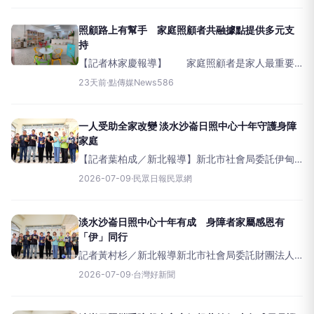
業合作，共同辦理兒童體驗營。當天共逾20位國小
學童至小作所參與手
照顧路上有幫手 家庭照顧者共融據點提供多元支
持
【記者林家慶報導】 家庭照顧者是家人最重要
的照顧力量，但長期照顧往往伴隨身心疲憊、情緒
23天前
·
點傳媒News586
壓力及生活負擔，為讓照顧者在照顧家人的同時，
也能照顧好自己，屏東縣政府社會處於屏北、
一人受助全家改變 淡水沙崙日照中心十年守護身障
家庭
【記者葉柏成／新北報導】新北市社會局委託伊甸
社會福利基金會辦理的淡水沙崙日照中心日前舉辦
2026-07-09
·
民眾日報民眾網
十周年成果發表會，邀請地方服務單位、社區居民
齊聚一堂，共同見證十年來深耕在地、陪伴身障家
庭的溫暖成果。
淡水沙崙日照中心十年有成 身障者家屬感恩有
「伊」同行
記者黃村杉／新北報導新北市社會局委託財團法人
伊甸社會福利基金會辦理的淡水沙崙日照中心，陪
2026-07-09
·
台灣好新聞
伴在地身心障礙者及其家庭邁入第10年，日前舉辦
成果發表活動，邀請在地服務單位與社區民眾共同