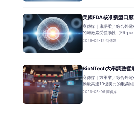
美國FDA核准新型口服藥
商傳媒｜康語柔／綜合外電報導
的雌激素受體陽性（ER-po
2026-05-12
·
商傳媒
BioNTech大舉調整
商傳媒｜方承業／綜合外電報
動最高達10億美元的股票
2026-05-06
·
商傳媒