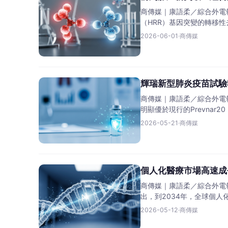
商傳媒｜康語柔／綜合外電報
（HRR）基因突變的轉移
2026-06-01
·
商傳媒
輝瑞新型肺炎疫苗試驗
商傳媒｜康語柔／綜合外電報
明顯優於現行的Prevnar20
2026-05-21
·
商傳媒
個人化醫療市場高速成
商傳媒｜康語柔／綜合外電報
出，到2034年，全球個人
2026-05-12
·
商傳媒