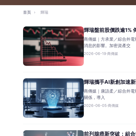
首頁
›
輝瑞
輝瑞盤前股價跌逾1% 
商傳媒｜方承業／綜合外電報
消息的影響。加密資產交
2026-06-19
·
商傳媒
輝瑞攜手AI新創加速新
商傳媒｜康語柔／綜合外電報導人
關係，導入
2026-06-05
·
商傳媒
前列腺癌新突破：組合