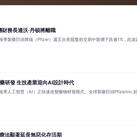
傳財務長達沃·丹頓將離職
導製藥巨頭輝瑞（Pfizer）週五在美股盤前交易中股價下跌逾1%，此波跌
藥研發 生技產業迎向AI設計時代
工智慧（AI）正快速改變藥物研發模式。全球製藥巨頭PfizerInc.於6月4日
療法顯著延長無惡化存活期