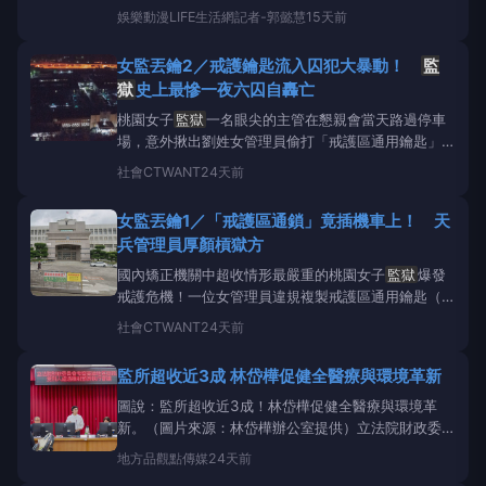
同樣堪稱日本樂壇夢幻聯動，億級歌姬
娛樂動漫
LIFE生活網記者-郭懿慧
15天前
&nbsp;Ado&nbsp;一口氣包辦主題曲〈Monstruo〉
與插曲〈綺羅〉，更找來神級團隊&nbsp;Giga、
女監丟鑰2／戒護鑰匙流入囚犯大暴動！
監
TeddyLoid，以及&nbsp;ryo（super
獄
史上最慘一夜六囚自轟亡
桃園女子
監獄
一名眼尖的主管在懇親會當天路過停車
場，意外揪出劉姓女管理員偷打「戒護區通用鑰匙」又
粗心大意留在機車上；2015年高雄大寮
監獄
6名重刑
社會
CTWANT
24天前
犯意圖越獄，就是攻擊管理員之後搶走通用鑰匙，進入
戒護科辦公室再破壞槍械室，取得10把長短槍、200多
女監丟鑰1／「戒護區通鎖」竟插機車上！ 天
發子彈，引爆獄政史上首度挾持典獄長事件，導致最後
兵管理員厚顏槓獄方
6名囚犯
國內矯正機關中超收情形最嚴重的桃園女子
監獄
爆發
戒護危機！一位女管理員違規複製戒護區通用鑰匙（監
所內部簡稱為「通鎖」），竟不慎遺失在
監獄
的機車
社會
CTWANT
24天前
停車場，嚇壞法務矯正署和桃園女監，若通用鑰匙遭有
心人士拾獲再輾轉流入獄中使用，將造成違禁品甚或危
監所超收近3成 林岱樺促健全醫療與環境革新
險物品夾帶入內的風險。這名出包的女管理員原本抱持
歉意，但得知考績
圖說：監所超收近3成！林岱樺促健全醫療與環境革
新。（圖片來源：林岱樺辦公室提供）立法院財政委員
會13日由立法委員林岱樺與劉書彬聯合行政院主計總
地方
品觀點傳媒
24天前
處及法務部矯正署，實地考察高雄
監獄
、高二監及高