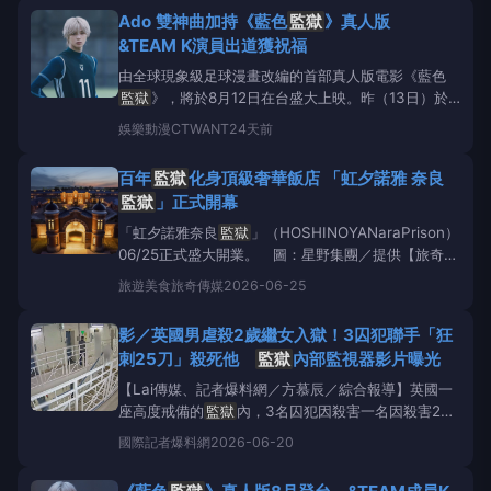
女監。目前高雄地區監所面臨嚴峻的超收壓力，高二監
Ado 雙神曲加持《藍色
監獄
》真人版
超收比率近兩成（19.7%），高女監超收更達二成
&TEAM K演員出道獲祝福
由全球現象級足球漫畫改編的首部真人版電影《藍色
監獄
》，將於8月12日在台盛大上映。昨（13日）於
東京舉辦世界首映會，以主演高橋文哉為首，包括櫻井
娛樂動漫
CTWANT
24天前
海音、浪花男子成員高橋恭平、&amp;TEAM成員K、
綱啓永、樋口幸平、野村康太、西垣匠、富本惣昭、倉
百年
監獄
化身頂級奢華飯店 「虹夕諾雅 奈良
悠貴、東啓介、畑芽育12位黃金卡司陣容一字排開，
監獄
」正式開幕
「虹夕諾雅奈良
監獄
」（HOSHINOYANaraPrison）
06/25正式盛大開業。 圖：星野集團／提供【旅奇傳
媒/責任編輯-游琮玄】備受矚目的日本頂級奢華飯店
旅遊美食
旅奇傳媒
2026-06-25
「虹夕諾雅 奈良
監獄
」於今日（06/25）正式盛大開
幕！這座由日本國家重要文化財「舊奈良
監獄
」改造
影／英國男虐殺2歲繼女入獄！3囚犯聯手「狂
而成的飯店，是全日本首創將百年
監獄
刺25刀」殺死他
監獄
內部監視器影片曝光
【Lai傳媒、記者爆料網／方慕辰／綜合報導】英國一
座高度戒備的
監獄
內，3名囚犯因殺害一名因殺害2歲
女童而入獄的獄友後，將其屍體偽裝成正在睡覺的模
國際
記者爆料網
2026-06-20
樣，3人都被判終身監禁。左至右，馬克、李和大衛，
翻攝自網路根據外媒報導，死者為33歲的凱爾．貝文