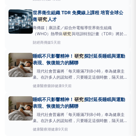
其科學
研究
資助方式，以促進更多創新與突破性發
現。這份報告指出，儘管美國戰後對基礎科學
研究
的
世界衛生組織 TDR 免費線上課程 培育全球公
大量投入帶來了巨大回報，現行的科研資金分配模式
衛
研究
人才
（即科學
研究
資
商傳媒｜康語柔／綜合外電報導世界衛生組織
（WHO）熱帶病
研究
與培訓特別計畫（TDR）將於
2026年推出免費的「實施
研究
財經
商傳媒
5天前
（ImplementationResearch）」大規模開放線上課
程（MOOC）2.0，旨在強化全球公共衛生領域的實施
睡眠不只影響精神！
研究
探討延長睡眠與運動
研究
能力。此課程由加札馬達大學（Universit
表現、恢復能力的關聯
現代社會普遍將「每天睡滿7到8小時」奉為健康圭
臬。在許多人的認知裡，只要睡足這個時數，隔天就能
精神飽滿、應付高壓工作與高強度訓練。然而，許多運
健康醫療
藥師健康
9天前
動愛好者與健身族群即使達標，仍時常感到疲勞恢復不
全、反應遲鈍，彷彿身體只是「沒關機」，而非「充飽
睡眠不只影響精神！
研究
探討延長睡眠與運動
電」。這不禁讓人重新思考：睡眠真的只是為了消除疲
表現、恢復能力的關聯
勞而已嗎？
現代社會普遍將「每天睡滿7到8小時」奉為健康圭
臬。在許多人的認知裡，只要睡足這個時數，隔天就能
精神飽滿、應付高壓工作與高強度訓練。然而，許多運
健康醫療
潮健康
9天前
動愛好者與健身族群即使達標，仍時常感到疲勞恢復不