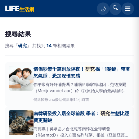
LIFE
🔍
☰
🌙
生活網
搜尋結果
搜尋「
研究
」 共找到
14
筆相關結果
情侶吵架千萬別放隔夜！
研究
揭「1關鍵」帶著
怒氣睡，恐加深憤怒感
你平常有好好睡覺嗎？睡眠科學家梅瑞因．范德拉爾
（MerijnvandeLaar）於《跟原始人學的最高睡眠
法》一書中，找出睡不好的真正原由，將睡眠理論轉化
健康醫療
uho優活健康網
14小時前
為簡單可行的生活指南，包含光照、溫度、飲食、運動
和心理放鬆等方式，幫助壓力大的現代人輕鬆入眠。以
南韓研發投入居全球前段 學者：
研究
生態比經
下為原書摘文：戀愛與睡眠品質的關聯我無從得知史
費更關鍵
商傳媒｜吳承岳／台北報導南韓在全球研發
（R&amp;D）投入方面名列前茅。根據《亞細亞經