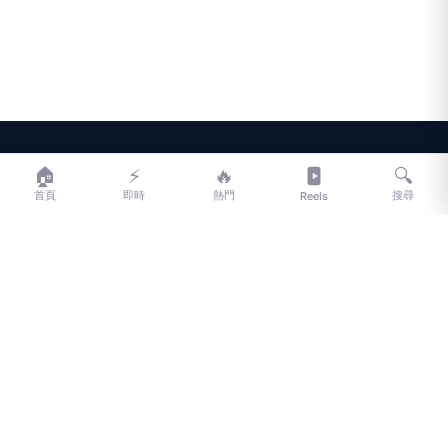
LIFE
生活網
🏠
⚡
🔥
🔍
首頁
即時
熱門
搜尋
Reels
LIFE 生活網是台灣領先的生活資訊平台，提供即時新聞、生活、健康、
財經、娛樂等多元內容。
f
L
▶
📷
新聞分類
新聞
更多內容
生活