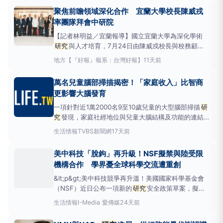
全、反應遲鈍，彷彿身體只是「沒關機」，而非「充飽
聚焦前瞻領域深化合作 宜蘭大學校長陳威戎
電」。這不禁讓人重新思考：睡眠真的只是為了消除疲
率團隊拜會中研院
勞而已嗎？
【記者林明益／宜蘭報導】國立宜蘭大學為深化學術
研究
與人才培育，7月24日由陳威戎校長與校務顧問
游錫堃名譽博士率團，吳金洌榮譽講座教授、陳懷恩教
地方
【『好報』報系：台灣好報】
11天前
務長、王宜達總務長及花國鋒研發長陪同，前往中央
研究
院拜會。中研院方面，由陳建仁院長偕同彭信坤
萬名兒童腦部掃描揭密！「家庭收入」比智商
副院長、蔡宜芳副院長、化學
研究
所陳玉如特聘
研究
更影響大腦發育
員、
一項針對近1萬2000名9至10歲兒童的大型腦部掃描
研
究
發現，家庭社經地位與兒童大腦結構及功能的連結
關係最為密切，社會經濟因素能解釋兒童大腦功能16%
生活情報
TVBS新聞網
17天前
的變異，遠超過教養方式、健康史和智商等個別指標，
專家建議家長應讓孩子睡眠充足、多陪伴成長，以促進
美中科技「脫鉤」再升級！NSF擬禁與陸受限
幼童腦部健康發展。家庭教育在孩子成長階
機構合作 學界憂全球科學交流遭重創
&lt;p&gt;美中科技競爭再升溫！美國國家科學基金會
（NSF）近日公布一項新的
研究
安全政策草案，擬全
面禁止接受NSF資助的
研究
計畫，與美國政府列入
生活情報
I-Media 愛傳媒
24天前
「受限實體」名單機構及其
研究
人員進行合作，並要
求所有受補助機構及
研究
人員簽署合規認證。