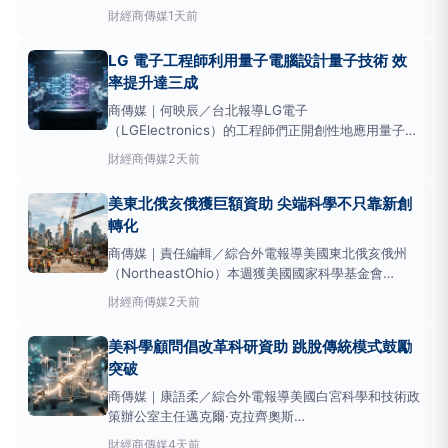
濟》報導，南韓研發支出占國內生產毛額（GDP）比
財經
商傳媒
1天前
重達5.13%，截至2024年僅次於以色列，位居全球第
二。不過，在自然科學領域的諾貝爾獎方面，南韓至今
LG 電子工程師利用量子電腦設計量子技術 效
仍未有得主。對此，大韓民國學術院院長鄭鎮浩表示，
率提升達三成
影響科
商傳媒｜何映辰／台北報導LG電子
（LGElectronics）的工程師們正開創性地應用量子運
算（一種利用量子力學原理進行計算的新型技術）於新
財經
商傳媒
2天前
量子技術的設計中。這項
研究
標誌著量子電腦不再僅
是創新目標，更成為推動創新的工具。這項發表於7月
美東北俄亥俄獲巨額資助 尖端科學不只靠新創
29日的
研究
，由LG電子旗下的Toron
轉化
商傳媒｜責任編輯／綜合外電報導美國東北俄亥俄州
（NortheastOhio）本週獲美國國家科學基金會
（NationalScienceFoundation）選定為新的區域創
財經
商傳媒
2天前
新引擎NEO-SMART，獲得高達1.6億美元的聯邦資
金，目標是將先進科學（高門檻前沿技術）
研究
成果
美科學顧問倡改革科研資助 跳脫傳統模式鼓勵
轉化為商業
突破
商傳媒｜康語柔／綜合外電報導美國白宮科學和技術政
策辦公室主任邁克爾·克拉齊奧斯
（MichaelKratsios）近日提出報告，呼籲美國應革新
財經
商傳媒
4天前