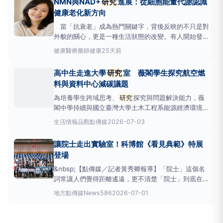
NMN與NAD+
研究
進展：從細胞能量代謝認識
&lt;/p&gt;&lt;p&gt;此項政策被外界視為美國
健康老化新方向
當「抗衰老」成為熱門關鍵字，背後反映的不只是對
外貌的關心，更是一種生活狀態的改變。有人開始發
現，曾經熬夜隔天依然精神飽滿，如今卻需要花上好幾
健康醫療
藥師健康
25天前
天才能恢復；有人覺得工作沒有增加，卻比以前更容易
感到疲憊；也有人明明生活沒有太大改變，卻總覺得專
高中生走進大學
研究
室 薇閣學生探究航空燃
注力、體力與生活節奏，正悄悄和過去拉開距離。
料與資料中心減碳議題
變老
為培養學生跨域思考、
研究
探究與問題解決能力，薇
閣中學持續與國立臺灣大學土木工程系能源經濟環境跨
領域
研究
中心（NTUE3Center）合作推動高中生
研
生活情報
品觀點傳媒
2026-07-03
究
實作計畫。6月18日八位薇閣高中學生前往國家地震
工程
研究
中心，參與
研究
實作計畫期末成果發表會，
讓院士走出實驗室！科博館《看見典範》特展
透過一分鐘Pitch、學術海報展示及現
登場
&nbsp;【點傳媒／記者黃秀卿報導】「院士」這個名
詞常讓人們覺得距離遙遠，更不清楚「院士」到底在做
什麼，其實他們的
研究
可能天天影響著你我的生活。
地方
點傳媒News586
2026-07-01
由國立自然科學博物館主辦的《看見典範：臺灣科研創
新與成就》特展日前正式登場，特別將12位中央
研究
院院士帶出實驗室，以大眾化、有溫度