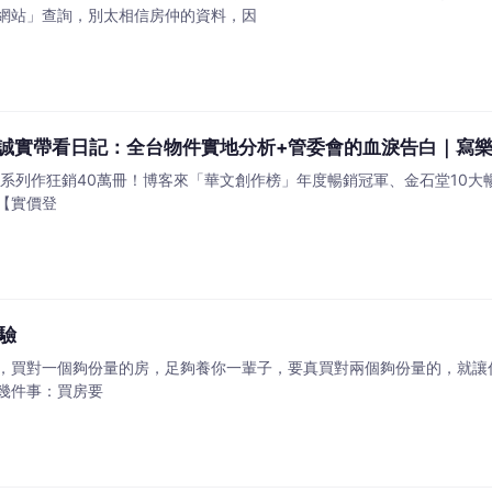
網站」查詢，別太相信房仲的資料，因
y 誠實帶看日記：全台物件實地分析+管委會的血淚告白｜寫
白》系列作狂銷40萬冊！博客來「華文創作榜」年度暢銷冠軍、金石堂10大
【實價登
驗
買對一個夠份量的房，足夠養你一輩子，要真買對兩個夠份量的，就讓你蔭及子孫了
幾件事：買房要