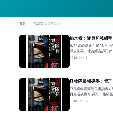
首頁
›
寫樂文化 SOULER
當22歲的鄧肯在1998
訴全世界。他曾經告訴記者
2018-04-16
怪物隊長領導學：管理
亞馬遜年度商管選書讀者4
貝克漢或麥可‧喬丹，能
2018-04-16