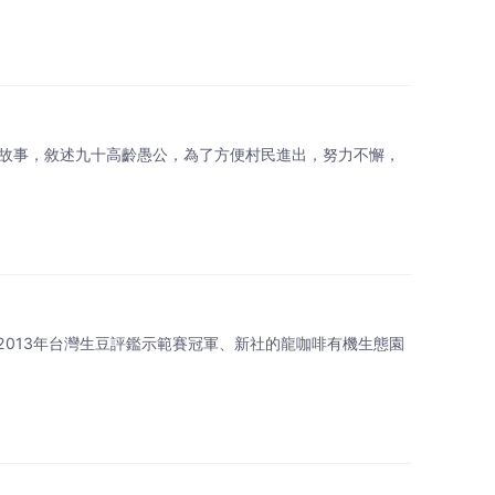
山故事，敘述九十高齡愚公，為了方便村民進出，努力不懈，
013年台灣生豆評鑑示範賽冠軍、新社的龍咖啡有機生態園