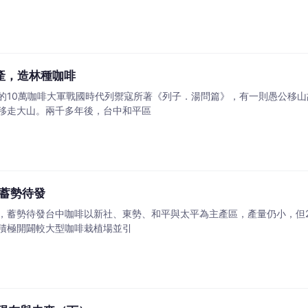
家產，造林種咖啡
的10萬咖啡大軍戰國時代列禦寇所著《列子．湯問篇》，有一則愚公移
移走大山。兩千多年後，台中和平區
蓄勢待發
，蓄勢待發台中咖啡以新社、東勢、和平與太平為主產區，產量仍小，但2
積極開闢較大型咖啡栽植場並引