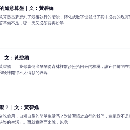
的如意算盤｜文：黃碧嬌
意算盤當夢想到了最後執行的階段，轉化成數字也就成了其中必要的現實
若準備不足，哪一天又必須要再粉墨
｜文：黃碧嬌
／黃碧嬌 我傾囊倒出剛剛從森林裡散步撿拾回來的核桃，讓它們攤開在
和幾株開得不太情願的玫瑰
麼？｜文：黃碧嬌
省吃儉用，自耕自足的簡單生活嗎？對於習慣於旅行的我們，這絕對不是
快樂的生活」。而就實際面來說，以我