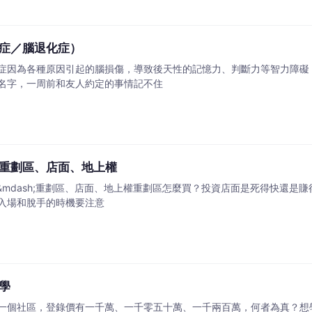
症／腦退化症）
症因為各種原因引起的腦損傷，導致後天性的記憶力、判斷力等智力障礙
名字，一周前和友人約定的事情記不住
—重劃區、店面、地上權
sh;&mdash;重劃區、店面、地上權重劃區怎麼買？投資店面是死得快
入場和脫手的時機要注意
學
一個社區，登錄價有一千萬、一千零五十萬、一千兩百萬，何者為真？想