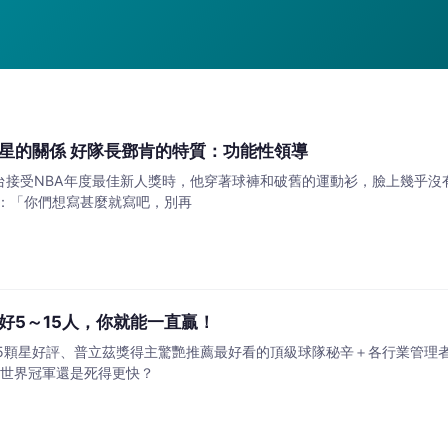
挑水者：隊長和戰績明星的關係 好隊長鄧肯的特質：功能性領導
年上台接受NBA年度最佳新人獎時，他穿著球褲和破舊的運動衫，臉上幾乎
：「你們想寫甚麼就寫吧，別再
好5～15人，你就能一直贏！
.5顆星好評、普立茲獎得主驚艷推薦最好看的頂級球隊秘辛＋各行業管理
秒贏世界冠軍還是死得更快？